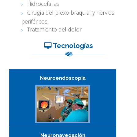
Hidrocefalias
Cirugía del plexo braquial y nervios
periféricos
Tratamiento del dolor
Tecnologías
Neuroendoscopia
Neuronavegación