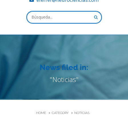
ALL FIELDS ARE REQUIRED.
Cerrar ventana de solicitud
News filed in:
"Noticias"
HOME
CATEGORY
NOTICIAS