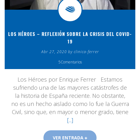
LOS HÉROES – REFLEXIÓN SOBRE LA CRISIS DEL COVID-
19
Abr 27, 2020 by clinica-ferrer
5Comentarios
Los Héroes por Enrique Ferrer Estamos
sufriendo una de las mayores catástrofes de
la historia de España reciente. No obstante,
no es un hecho aislado como lo fue la Guerra
Civil, sino que, en mayor o menor grado, tiene
[...]
VER ENTRADA