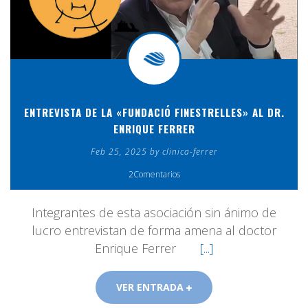
ENTREVISTA DE LA «FUNDACIÓ FINESTRELLES» AL DR.
ENRIQUE FERRER
Feb 25, 2025 by clinica-ferrer
2Comentarios
Integrantes de esta asociación sin ánimo de
lucro entrevistan de forma amena al doctor
Enrique Ferrer
[...]
VER ENTRADA